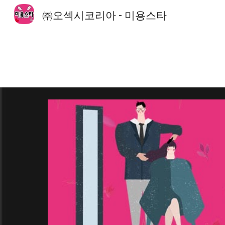
㈜오섹시코리아 - 미용스타
Sk