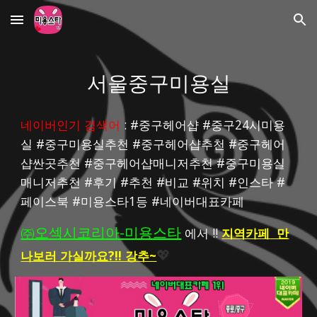
Skip to main content
Skip to navigation
서울중구미용실
네이버인기 검색어
 : #중구헤어샵 #중구24시미용
실 #중구미용실추천 #중구헤어샵추천 #중구헤어
샵싼곳추천 #중구헤어샵매니저추천 #중구미용실
매니저추천 #후기 #추천 #비교 #위치 #인스타 #
페이스북 #미용스타1등 #네이버대표카페
㈜오섹시코리아-미용스타
 에서 !! 
지역카페  만
나보러 가실까요?!! 강추~
💖