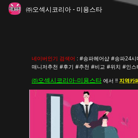
㈜오섹시코리아 - 미용스타
Sk
네이버인기 검색어
 : #송파헤어샵 #송파
매니저추천 #후기 #추천 #비교 #위치 #인
㈜오섹시코리아-미용스타
 에서 !! 
지역카페