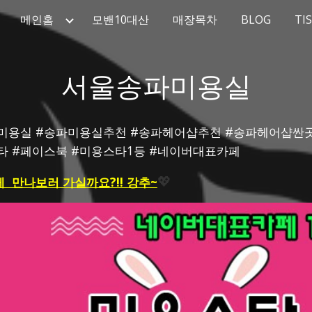
메인홈
모밴10대산
매장목차
BLOG
TI
ip to main content
Skip to navigat
서울송파미용실
24시미용실 #송파미용실추천 #송파헤어샵추천 #송파헤어샵
스타 #페이스북 #미용스타1등 #네이버대표카페
  만나보러 가실까요?!! 강추~
💖