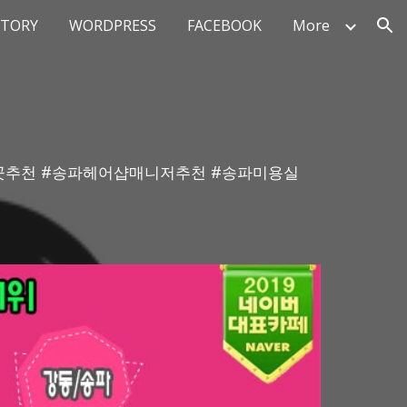
STORY
WORDPRESS
FACEBOOK
More
ion
싼곳추천 #송파헤어샵매니저추천 #송파미용실