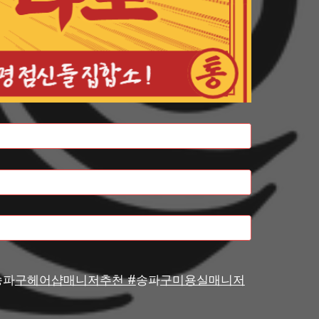
송파
구헤어샵매니저추천 #
송파
구미용실매니저