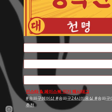
인스타 & 페이스북 인기 해시태그
#
송파
구헤어샵 #
송파
구24시미용실 #
송파
구
추천
Google Sites
Report abuse