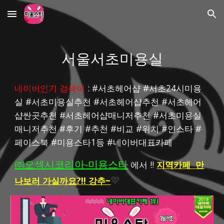
Skip to main content
Skip to navigation
서울서초미용실
네이버인기 검색어
 : #서초헤어샵 #서초24시미용
실 #서초미용실추천 #서초헤어샵추천 #서초헤어
샵싼곳추천 #서초헤어샵매니저추천 #서초미용실
매니저추천 #후기 #추천 #비교 #위치 #인스타 #
페이스북 #미용스타1등 #네이버대표카페
㈜오섹시코리아-미용스타
 에서 !! 
지역카페  만
나보러 가실까요?!! 강추~
💖