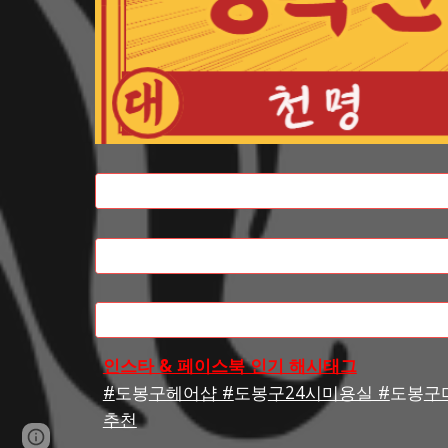
인스타 & 페이스북 인기 해시태그
#
도봉
구헤어샵 #
도봉
구24시미용실 #
도봉
구
추천
Google Sites
Report abuse