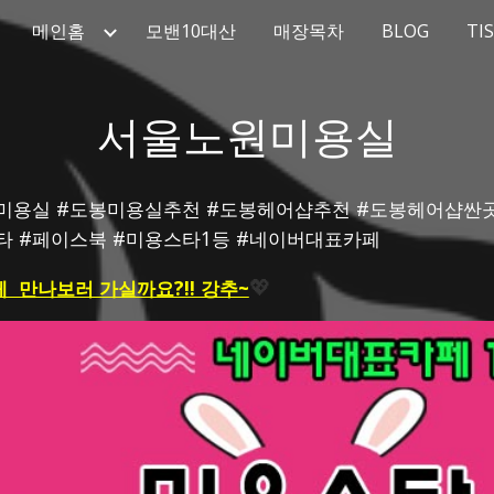
메인홈
모밴10대산
매장목차
BLOG
TI
ip to main content
Skip to navigat
서울노원미용실
24시미용실 #도봉미용실추천 #도봉헤어샵추천 #도봉헤어샵
스타 #페이스북 #미용스타1등 #네이버대표카페
  만나보러 가실까요?!! 강추~
💖