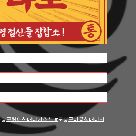
도봉
구헤어샵매니저추천 #
도봉
구미용실매니저