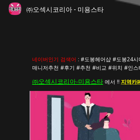
㈜오섹시코리아 - 미용스타
Sk
네이버인기 검색어
 : #도봉헤어샵 #도봉
매니저추천 #후기 #추천 #비교 #위치 #인
㈜오섹시코리아-미용스타
 에서 !! 
지역카페