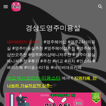
Skip to main content
Skip to navigation
경상도영주미용실
네이버인기 검색어
 : #영주헤어샵 #영주24시미용
실 #영주미용실추천 #영주헤어샵추천 #영주헤어
샵싼곳추천 #영주헤어샵매니저추천 #영주미용실
매니저추천 #후기 #추천 #비교 #위치 #인스타 #
페이스북 #미용스타1등 #네이버대표카페
㈜오섹시코리아-미용스타
 에서 !! 
지역카페  만
나보러 가실까요?!! 강추~
💖