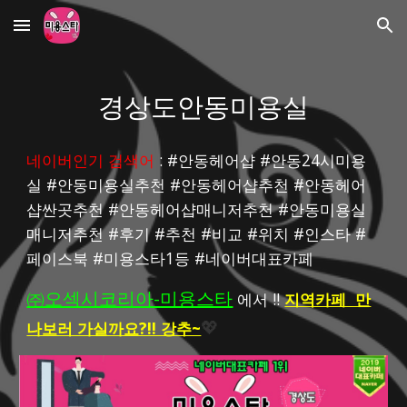
Skip to main content
Skip to navigation
경상도안동미용실
네이버인기 검색어
 : #안동헤어샵 #안동24시미용
실 #안동미용실추천 #안동헤어샵추천 #안동헤어
샵싼곳추천 #안동헤어샵매니저추천 #안동미용실
매니저추천 #후기 #추천 #비교 #위치 #인스타 #
페이스북 #미용스타1등 #네이버대표카페
㈜오섹시코리아-미용스타
 에서 !! 
지역카페  만
나보러 가실까요?!! 강추~
💖