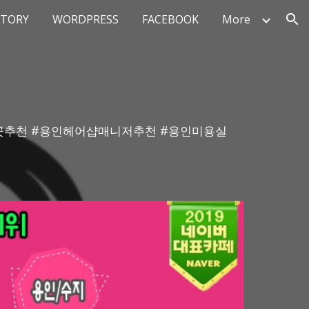
STORY
WORDPRESS
FACEBOOK
More
ion
싼곳추천 #용인헤어샵매니저추천 #용인미용실