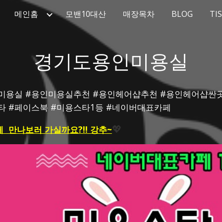
메인홈
모밴10대산
매장목차
BLOG
TI
ip to main content
Skip to navigat
경기도용인미용실
24시미용실 #용인미용실추천 #용인헤어샵추천 #용인헤어샵
스타 #페이스북 #미용스타1등 #네이버대표카페
  만나보러 가실까요?!! 강추~
💖