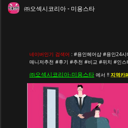
㈜오섹시코리아 - 미용스타
Sk
네이버인기 검색어
 : #용인헤어샵 #용인
매니저추천 #후기 #추천 #비교 #위치 #인
㈜오섹시코리아-미용스타
 에서 !! 
지역카페