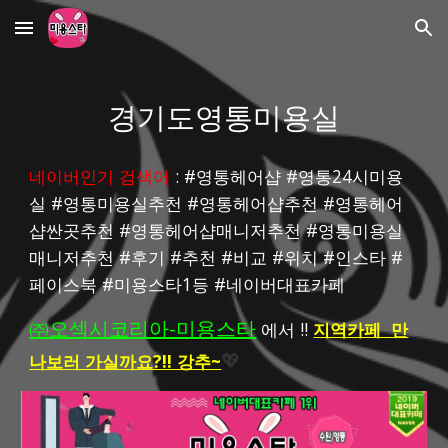
Skip to main content
Skip to navigation
경기도영통미용실
네이버인기 검색어
 : #영통헤어샵 #영통24시미용
실 #영통미용실추천 #영통헤어샵추천 #영통헤어
샵싼곳추천 #영통헤어샵매니저추천 #영통미용실
매니저추천 #후기 #추천 #비교 #위치 #인스타 #
페이스북 #미용스타1등 #네이버대표카페
㈜오섹시코리아-미용스타
 에서 !! 
지역카페  만
나보러 가실까요?!! 강추~
💖