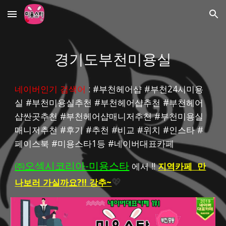
Skip to main content
Skip to navigation
경기도부천미용실
네이버인기 검색어
 : #부천헤어샵 #부천24시미용
실 #부천미용실추천 #부천헤어샵추천 #부천헤어
샵싼곳추천 #부천헤어샵매니저추천 #부천미용실
매니저추천 #후기 #추천 #비교 #위치 #인스타 #
페이스북 #미용스타1등 #네이버대표카페
㈜오섹시코리아-미용스타
 에서 !! 
지역카페  만
나보러 가실까요?!! 강추~
💖