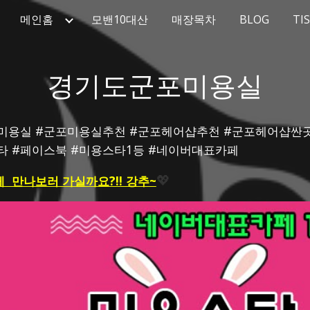
메인홈
모밴10대산
매장목차
BLOG
TI
ip to main content
Skip to navigat
경기도군포미용실
24시미용실 #군포미용실추천 #군포헤어샵추천 #군포헤어샵
스타 #페이스북 #미용스타1등 #네이버대표카페
  만나보러 가실까요?!! 강추~
💖