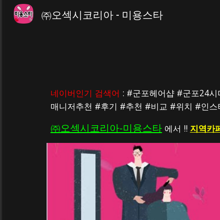
㈜오섹시코리아 - 미용스타
Sk
네이버인기 검색어
 : #군포헤어샵 #군포
매니저추천 #후기 #추천 #비교 #위치 #인
㈜오섹시코리아-미용스타
 에서 !! 
지역카페