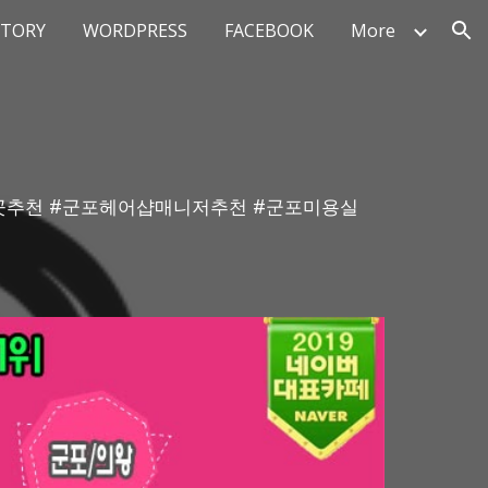
STORY
WORDPRESS
FACEBOOK
More
ion
싼곳추천 #군포헤어샵매니저추천 #군포미용실