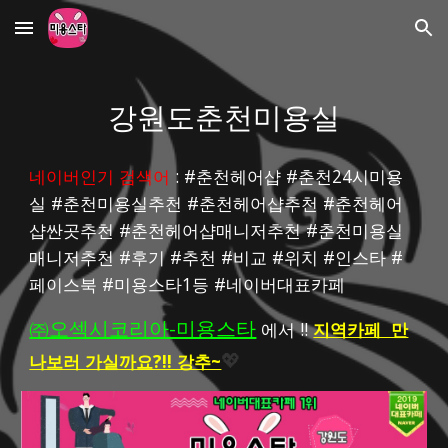
Skip to main content
Skip to navigation
강원도춘천미용실
네이버인기 검색어
 : #춘천헤어샵 #춘천24시미용
실 #춘천미용실추천 #춘천헤어샵추천 #춘천헤어
샵싼곳추천 #춘천헤어샵매니저추천 #춘천미용실
매니저추천 #후기 #추천 #비교 #위치 #인스타 #
페이스북 #미용스타1등 #네이버대표카페
㈜오섹시코리아-미용스타
 에서 !! 
지역카페  만
나보러 가실까요?!! 강추~
💖