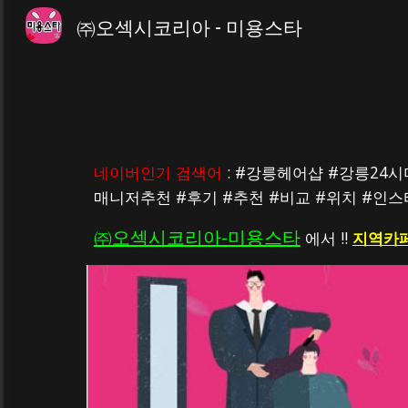
㈜오섹시코리아 - 미용스타
Sk
네이버인기 검색어
 : #강릉헤어샵 #강릉
매니저추천 #후기 #추천 #비교 #위치 #인
㈜오섹시코리아-미용스타
 에서 !! 
지역카페