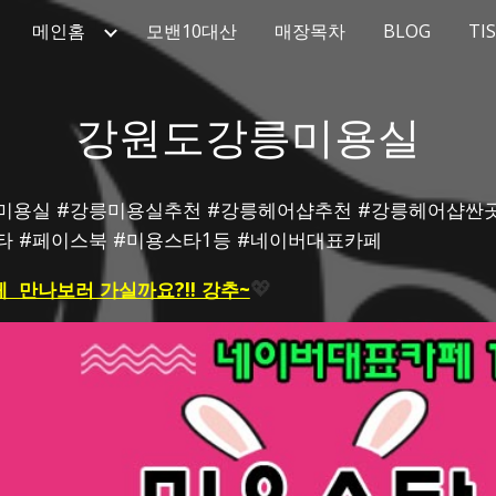
메인홈
모밴10대산
매장목차
BLOG
TI
ip to main content
Skip to navigat
강원도강릉미용실
24시미용실 #강릉미용실추천 #강릉헤어샵추천 #강릉헤어샵
스타 #페이스북 #미용스타1등 #네이버대표카페
  만나보러 가실까요?!! 강추~
💖