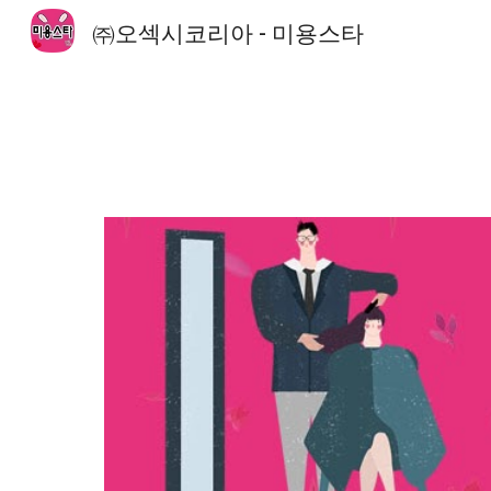
㈜오섹시코리아 - 미용스타
Sk