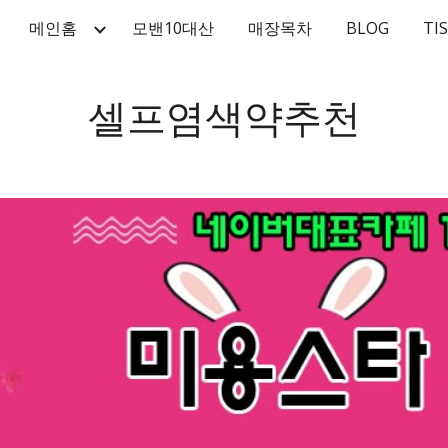
메인홈
모밴10대산
매장목차
BLOG
TI
ip to main content
Skip to navigat
셀프염색약추천