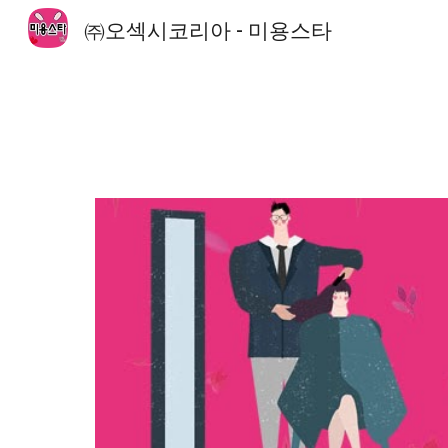
㈜오섹시코리아 - 미용스타
Sk