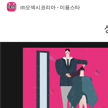
㈜오섹시코리아 - 미용스타
Sk