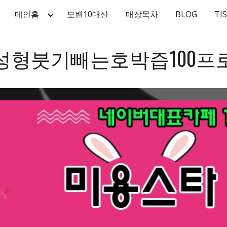
메인홈
모밴10대산
매장목차
BLOG
TI
ip to main content
Skip to navigat
성형붓기빼는호박즙100프