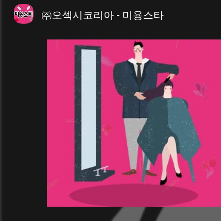
㈜오섹시코리아 - 미용스타
Sk