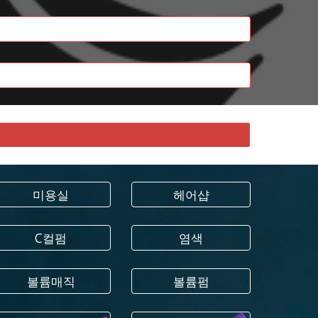
미용실
헤어샵
C컬펌
염색
볼륨매직
볼륨펌