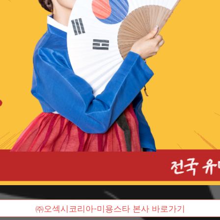
㈜오섹시코리아-미용스타 본사 바로가기