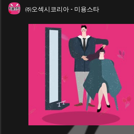
㈜오섹시코리아 - 미용스타
Sk