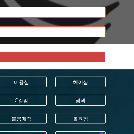
미용실
헤어샵
C컬펌
염색
볼륨매직
볼륨펌