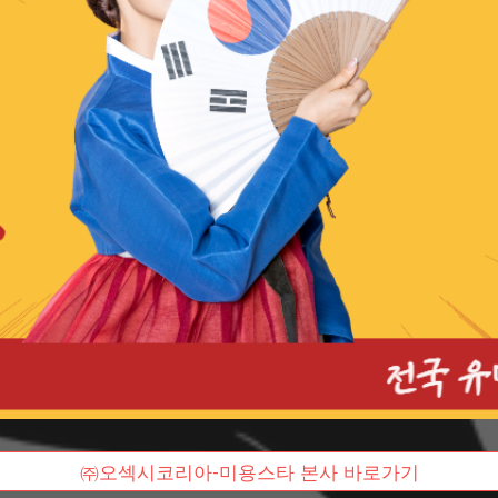
㈜오섹시코리아-미용스타 본사 바로가기