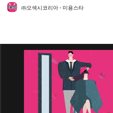
㈜오섹시코리아 - 미용스타
Sk