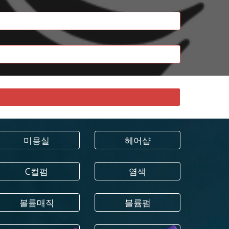
미용실
헤어샵
C컬펌
염색
볼륨매직
볼륨펌