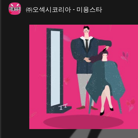
㈜오섹시코리아 - 미용스타
Sk