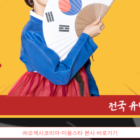
㈜오섹시코리아-미용스타 본사 바로가기