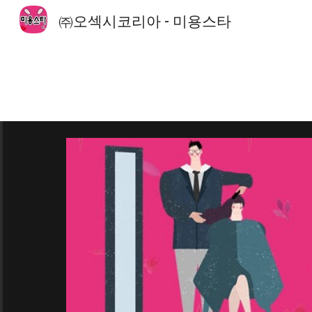
㈜오섹시코리아 - 미용스타
Sk