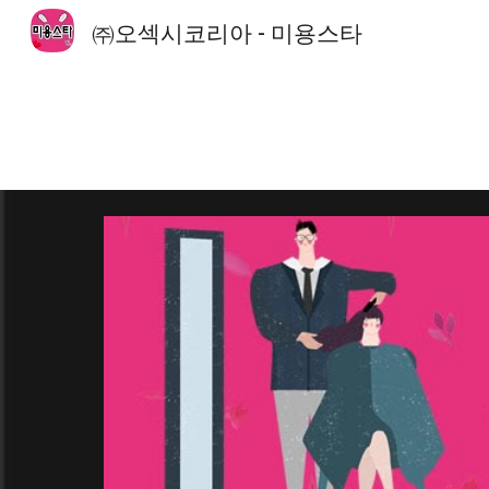
㈜오섹시코리아 - 미용스타
Sk