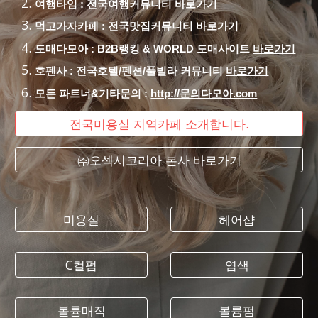
여행타임 : 전국여행커뮤니티
바로가기
먹고가자카페 : 전국맛집커뮤니티
바로가기
도매다모아 : B2B랭킹 & WORLD 도매사이트
바로가기
호펜사 : 전국호텔/펜션/풀빌라 커뮤니티
바로가기
모든 파트너&기타문의 :
http://문의다모아.com
전국미용실 지역카페 소개합니다.
㈜오섹시코리아 본사 바로가기
미용실
헤어샵
C컬펌
염색
볼륨매직
볼륨펌