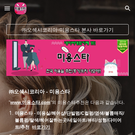
Skip to main content
Skip to navigation
㈜오섹시코리아-미용스타 본사 바로가기
㈜오섹시코리아 -
미용스타
"
www.미용스타.com
"
의
미용스타
추천은 다음과 같습니다.
미용스타
-
미용실/헤어샵/단발펌/C컬펌/염색/볼륨매직/
볼륨펌/탈색/헤어잘하는곳/네일아트/뷰티/성형/다이어
트/추천
바로가기